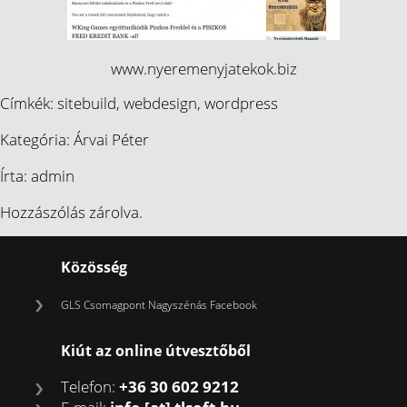
www.nyeremenyjatekok.biz
Címkék:
sitebuild
,
webdesign
,
wordpress
Kategória:
Árvai Péter
Írta: admin
Hozzászólás zárolva.
Közösség
GLS Csomagpont Nagyszénás Facebook
Kiút az online útvesztőből
Telefon:
+36 30 602 9212