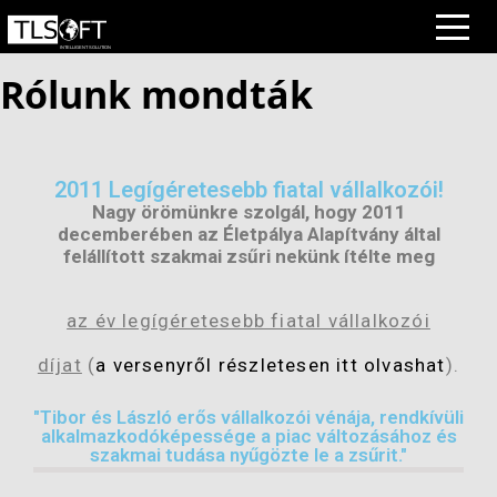
Rólunk mondták
2011 Legígéretesebb fiatal vállalkozói!
Nagy örömünkre szolgál, hogy 2011
decemberében az Életpálya Alapítvány által
felállított szakmai zsűri nekünk ítélte meg
az év legígéretesebb fiatal vállalkozói
díjat
(
a versenyről részletesen itt olvashat
).
"Tibor és László erős vállalkozói vénája, rendkívüli
alkalmazkodóképessége a piac változásához és
szakmai tudása nyűgözte le a zsűrit."