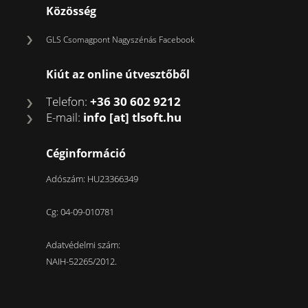
Közösség
GLS Csomagpont Nagyszénás Facebook
Kiút az online útvesztőből
Telefon:
+36 30 602 9212
E-mail:
info [at] tlsoft.hu
Céginformáció
Adószám: HU23366349
Cg: 04-09-010781
Adatvédelmi szám:
NAIH-52265/2012.