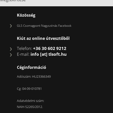
Közösség
GLS Csomagpont Nagyszénás Facebook
Kiút az online útvesztőből
Telefon:
+36 30 602 9212
E-mail:
info [at] tlsoft.hu
Céginformáció
Adószám: HU23366349
Cg: 04-09-010781
Adatvédelmi szám:
NAIH-52265/2012.