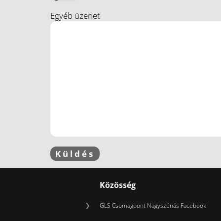
Egyéb üzenet
Közösség
GLS Csomagpont Nagyszénás Facebook