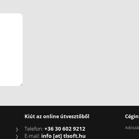
Kiút az online útvesztőből
Cégi
Adószá
Telefon:
+36 30 602 9212
E-mail:
info [at] tlsoft.hu