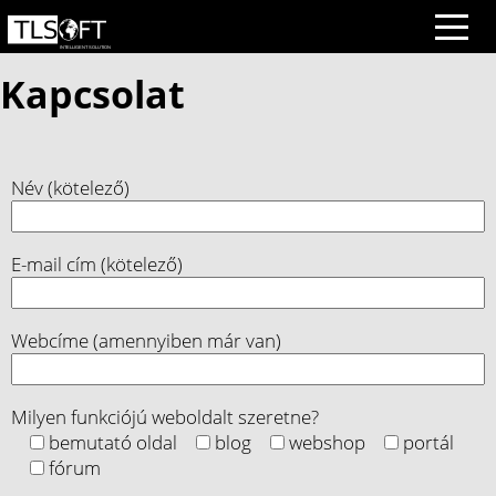
Kapcsolat
Név (kötelező)
E-mail cím (kötelező)
Webcíme (amennyiben már van)
Milyen funkciójú weboldalt szeretne?
bemutató oldal
blog
webshop
portál
fórum