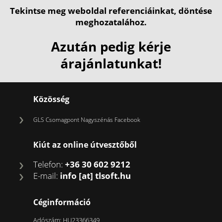
Tekintse meg weboldal referenciáinkat
, döntése
meghozatalához.
Azután pedig kérje
árajánlatunkat!
Közösség
GLS Csomagpont Nagyszénás Facebook
Kiút az online útvesztőből
Telefon:
+36 30 602 9212
E-mail:
info [at] tlsoft.hu
Céginformáció
Adószám: HU23366349