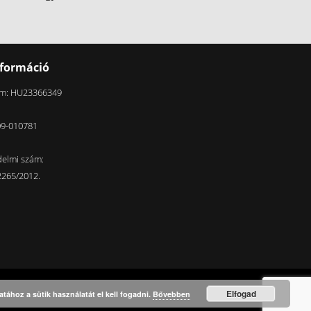
nformáció
m: HU23366349
09-010781
elmi szám:
2265/2012.
Elfogad
tához a sütik használatát el kell fogadni.
Bővebben