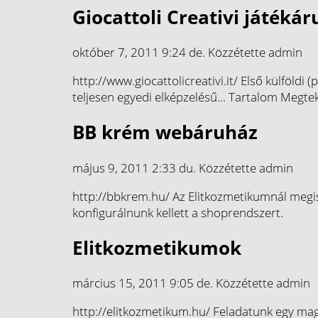
Giocattoli Creativi játéká
október 7, 2011 9:24 de.
Közzétette
admin
http://www.giocattolicreativi.it/ Első külföl
teljesen egyedi elképzelésű...
Tartalom Megtek
BB krém webáruház
május 9, 2011 2:33 du.
Közzétette
admin
http://bbkrem.hu/ Az Elitkozmetikumnál megis
konfigurálnunk kellett a shoprendszert.
Elitkozmetikumok
március 15, 2011 9:05 de.
Közzétette
admin
http://elitkozmetikum.hu/ Feladatunk egy mage