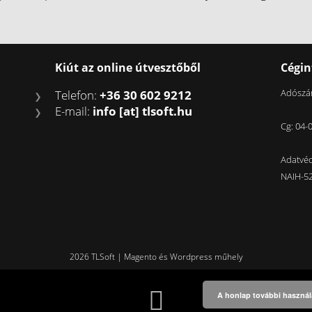
Kiút az online útvesztőből
Cégi
Adószá
Telefon:
+36 30 602 9212
E-mail:
info [at] tlsoft.hu
Cg: 04-
Adatvéd
NAIH-5
2026 TLSoft | Magento és Wordpress műhely
A honlap további használa