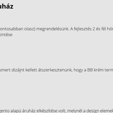
ruház
di (pontosabban olasz) megrendelésünk. A fejlesztés 2 és fél
intése
mert dizájnt kellett átszerkesztenünk, hogy a BB krém term
nto alapú áruház elkészítése volt, melynél a design elemek