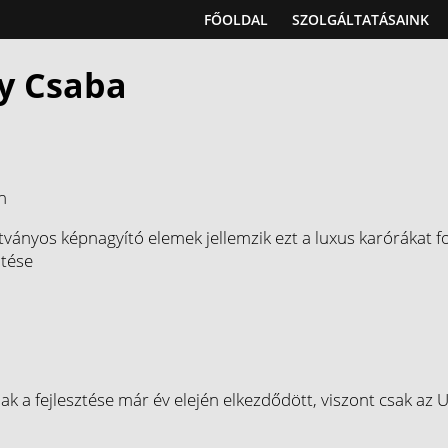
FŐOLDAL
SZOLGÁLTATÁSAINK
ly Csaba
n
átványos képnagyító elemek jellemzik ezt a luxus karórákat
tése
a fejlesztése már év elején elkezdődött, viszont csak az U