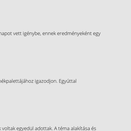
 hónapot vett igénybe, ennek eredményeként egy
ékpalettájához igazodjon. Egyúttal
 voltak egyedül adottak. A téma alakítása és