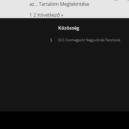
az...
Tartalom Megtekintése
1
2
Következő »
Közösség
GLS Csomagpont Nagyszénás Facebook