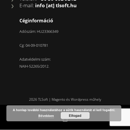
E-mail:
info [at] tlsoft.hu
Céginformáció
Adószám: HU23366349
Cg: 04-09-010781
Adatvédelmi szám:
NAIH-52265/2012.
2026 TLSoft | Magento és Wordpress műhely
A honlap további használatához a sütik használatát el kell fogadni.
Elfogad
Bővebben