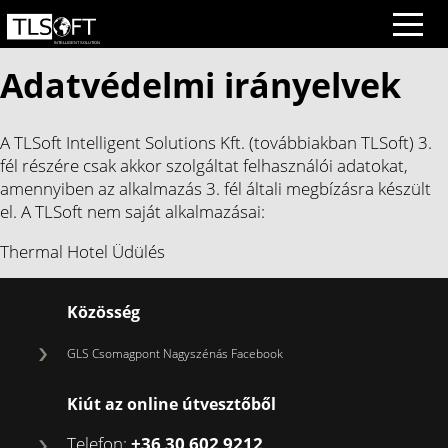
Adatvédelmi irányelvek
A TLSoft Intelligent Solutions Kft. (továbbiakban TLSoft) 3.
fél részére csak akkor szolgáltat felhasználói adatokat,
amennyiben az alkalmazás 3. fél általi megbízásra készült
el. A TLSoft nem saját alkalmazásai:
Thermal Hotel Üdülés
Közösség
GLS Csomagpont Nagyszénás Facebook
Kiút az online útvesztőből
Telefon:
+36 30 602 9212